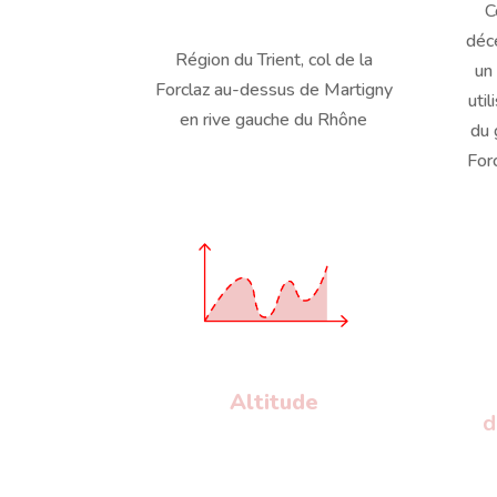
C
déc
Région du Trient, col de la
un
Forclaz au-dessus de Martigny
uti
en rive gauche du Rhône
du 
Forc
Altitude
d